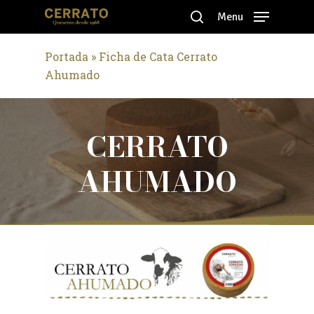
Skip
Menu
to
search
Close
main
Portada
»
Ficha de Cata Cerrato
Menu
content
Ahumado
CERRATO
AHUMADO