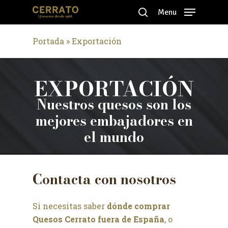
Skip
Menu
to
search
Close
main
Portada
»
Exportación
Menu
content
EXPORTACIÓN
Nuestros quesos son los
mejores embajadores en
el mundo
Contacta
con
nosotros
Si necesitas saber
dó
nde comprar
Quesos Cerrato fuera de España
, o