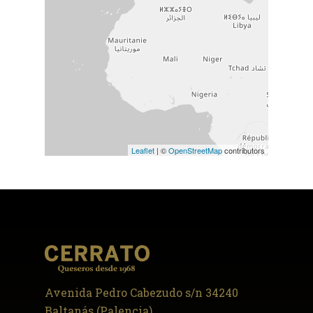
Leaflet
| ©
OpenStreetMap
contributors
Avenida Pedro Cabezudo s/n 34240
Baltanás (Palencia)