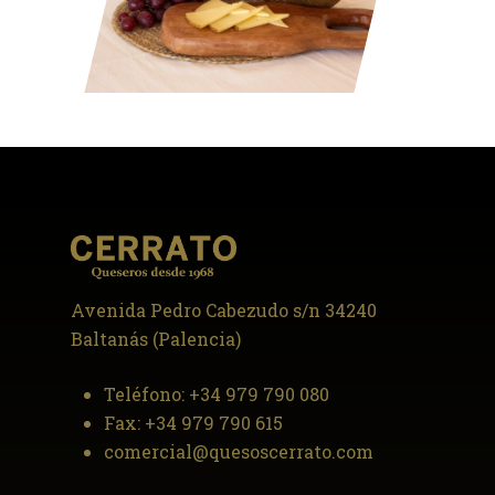
Avenida Pedro Cabezudo s/n 34240
Baltanás (Palencia)
Teléfono:
+34 979 790 080
Fax:
+34 979 790 615
comercial@quesoscerrato.com