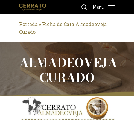
Skip
Menu
to
search
Close
main
Portada
»
Ficha de Cata Almadeoveja
Menu
content
Curado
ALMADEOVEJA
CURADO