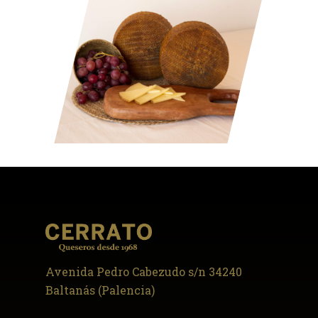
Avenida Pedro Cabezudo s/n 34240
Baltanás (Palencia)