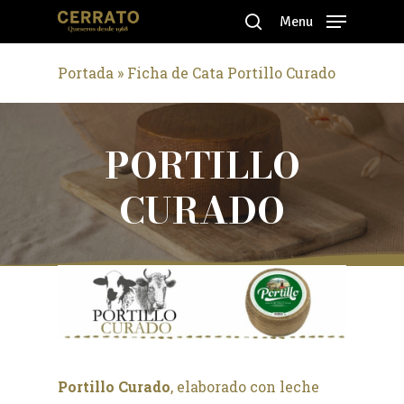
Skip
Menu
to
search
Close
main
Portada
»
Ficha de Cata Portillo Curado
Menu
content
PORTILLO
CURADO
Portillo Curado
, elaborado con leche